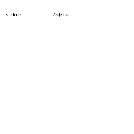
Kassierer
A
ntje Lutz